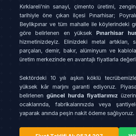
Kırklareli’nin sanayi, çimento üretimi, zeng
tarihiyle öne çıkan ilçesi Pınarhisar; Poyra
Beylikpınar ve tüm mahalle ile köylerindeki g
göre belirlenen en yüksek
Pınarhisar hur
hizmetinizdeyiz. Elinizdeki metal artıkları,
parçaları, demir, bakır, alüminyum ve kablol
üretim merkezinde en avantajlı fiyatlarla değerl
Sektördeki 10 yılı aşkın köklü tecrübemizl
yüksek kâr marjını garanti ediyoruz. Piyasa
belirlenen
güncel hurda fiyatlarımız
üzerin
ocaklarında, fabrikalarınızda veya şantiye
yaparak anında peşin nakit ödeme sağlıyoruz.