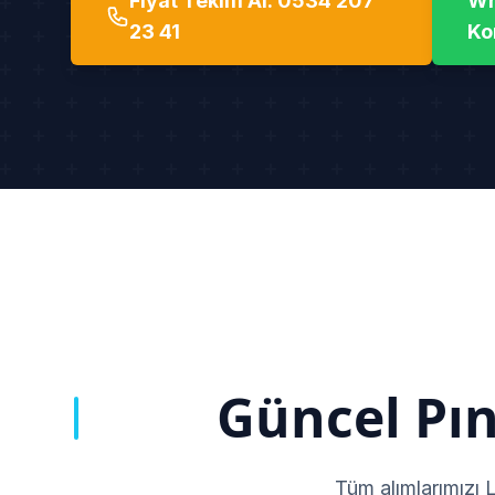
Fiyat Teklifi Al: 0534 207
Wh
23 41
Ko
Güncel Pın
Tüm alımlarımızı 