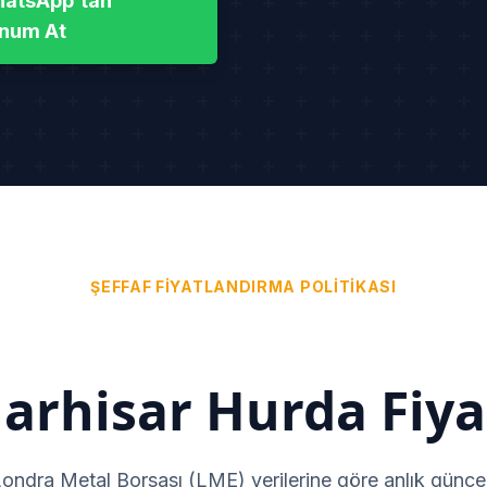
atsApp’tan
num At
ŞEFFAF FIYATLANDIRMA POLITIKASI
arhisar Hurda Fiyat
Londra Metal Borsası (LME) verilerine göre anlık güncel