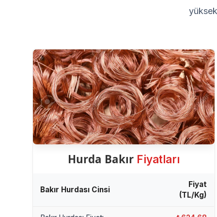
yüksek 
Hurda Bakır
Fiyatları
Fiyat
Bakır Hurdası Cinsi
(TL/Kg)