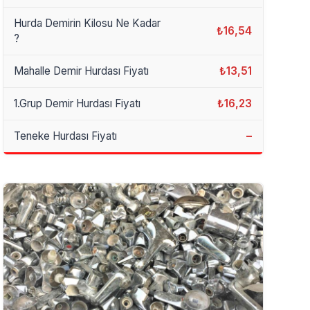
Hurda Demirin Kilosu Ne Kadar
₺16,54
?
Mahalle Demir Hurdası Fiyatı
₺13,51
1.Grup Demir Hurdası Fiyatı
₺16,23
Teneke Hurdası Fiyatı
–