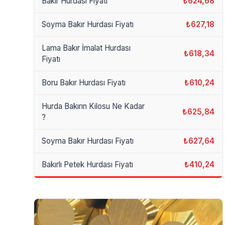
Bakır Hurdası Fiyatı
₺624,68
Soyma Bakır Hurdası Fiyatı
₺627,18
Lama Bakır İmalat Hurdası
₺618,34
Fiyatı
Boru Bakır Hurdası Fiyatı
₺610,24
Hurda Bakırın Kilosu Ne Kadar
₺625,84
?
Soyma Bakır Hurdası Fiyatı
₺627,64
Bakırlı Petek Hurdası Fiyatı
₺410,24