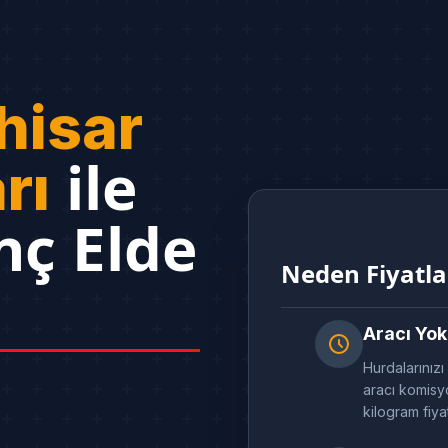
hisar
ile
rı
nç Elde
Neden Fiyatl
Aracı Yok
Hurdalarınızı
aracı komisyo
kilogram fiya