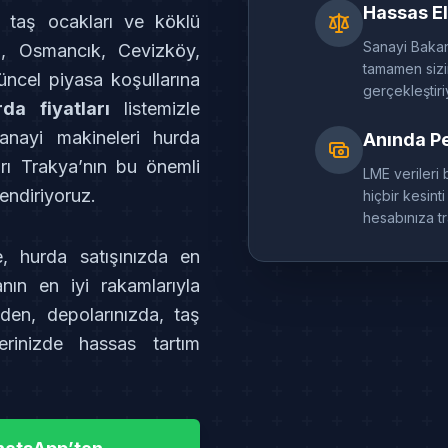
Hassas El
in taş ocakları ve köklü
Sanayi Bakanlı
lı, Osmancık, Cevizköy,
tamamen sizin
üncel piyasa koşullarına
gerçekleştiri
da fiyatları
listemizle
 sanayi makineleri hurda
Anında P
arı Trakya’nın bu önemli
LME verileri 
endiriyoruz.
hiçbir kesin
hesabınıza t
e, hurda satışınızda en
nın en iyi rakamlarıyla
den, depolarınızda, taş
lerinizde hassas tartım