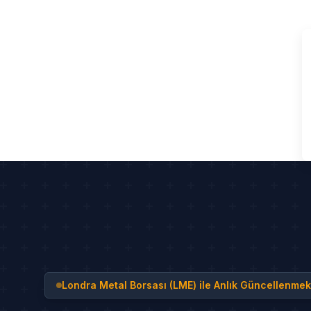
Skip
to
content
Londra Metal Borsası (LME) ile Anlık Güncellenmek