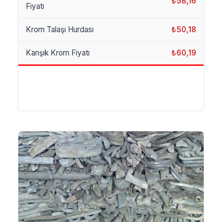
₺58,16
Fiyatı
Krom Talaşı Hurdası
₺50,18
Karışık Krom Fiyatı
₺60,19