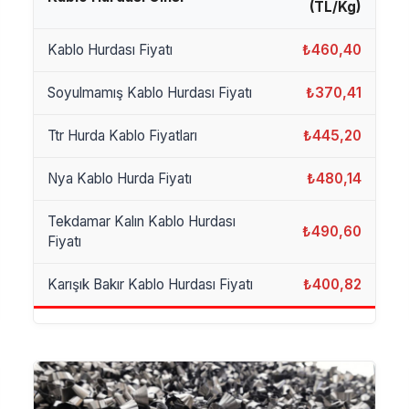
(TL/Kg)
Kablo Hurdası Fiyatı
₺460,40
Soyulmamış Kablo Hurdası Fiyatı
₺370,41
Ttr Hurda Kablo Fiyatları
₺445,20
Nya Kablo Hurda Fiyatı
₺480,14
Tekdamar Kalın Kablo Hurdası
₺490,60
Fiyatı
Karışık Bakır Kablo Hurdası Fiyatı
₺400,82