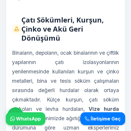
Çatı Sökümleri, Kurşun,
Çinko ve Akü Geri
Dönüşümü
Binaların, depoların, ocak binalarının ve çiftlik
yapılarının çatı izolasyonlarının
yenilenmesinde kullanılan kurşun ve çinko
metalleri, bina ve tesis söküm çalışmaları
sırasında değerli hurdalar olarak ortaya
çıkmaktadır. Külçe kurşun, çatı söküm
çinkoları ve levha hurdaları,
Vize hurda
fiyatları
bültenimizde ağırlığına ve korozyon
WhatsApp
İletişime Geç
durumuna göre uzman eksperlerimiz