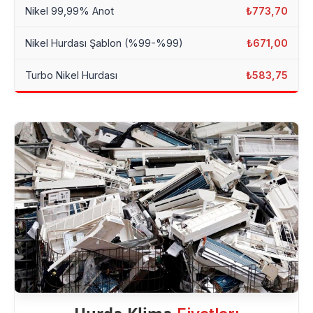
Nikel 99,99% Anot
₺773,70
Nikel Hurdası Şablon (%99-%99)
₺671,00
Turbo Nikel Hurdası
₺583,75