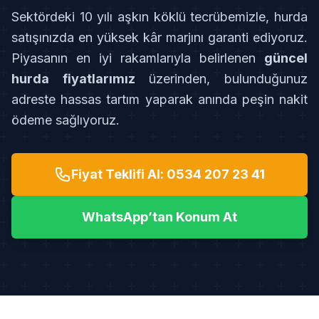
Sektördeki 10 yılı aşkın köklü tecrübemizle, hurda
satışınızda en yüksek kâr marjını garanti ediyoruz.
Piyasanın en iyi rakamlarıyla belirlenen
güncel
hurda fiyatlarımız
üzerinden, bulunduğunuz
adreste hassas tartım yaparak anında peşin nakit
ödeme sağlıyoruz.
Fiyat Teklifi Al: 0534 207 23 41
WhatsApp’tan Konum At