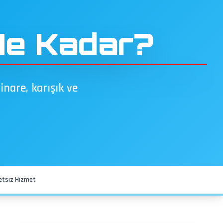
Ne Kadar?
inare, karışık ve
retsiz Hizmet