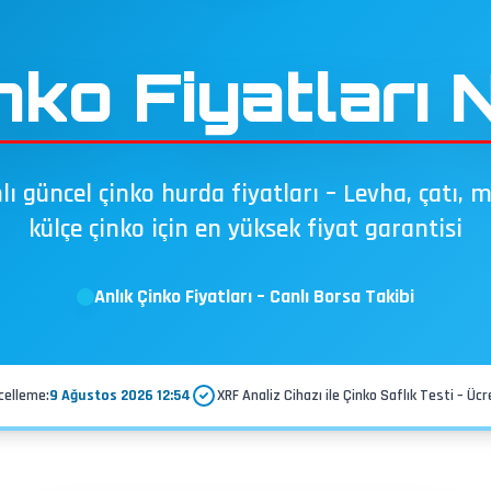
nko Fiyatları 
ı güncel çinko hurda fiyatları – Levha, çatı, m
külçe çinko için en yüksek fiyat garantisi
Anlık Çinko Fiyatları – Canlı Borsa Takibi
celleme:
9 Ağustos 2026 12:54
XRF Analiz Cihazı ile Çinko Saflık Testi – Üc