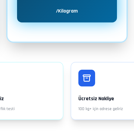
/Kilogram
iz
Ücretsiz Nakliye
flık testi
100 kg+ için adrese geliriz