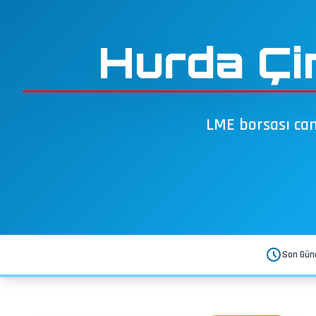
Hurda Çi
LME borsası canl
Son Gün