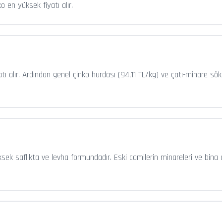
o en yüksek fiyatı alır.
tı alır. Ardından genel çinko hurdası (94,11 TL/kg) ve çatı-minare sök
sek saflıkta ve levha formundadır. Eski camilerin minareleri ve bina ç