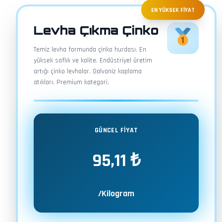
EN YÜKSEK FİYAT
Levha Çıkma Çinko
Temiz levha formunda çinko hurdası. En
yüksek saflık ve kalite. Endüstriyel üretim
artığı çinko levhalar. Galvaniz kaplama
atıkları. Premium kategori.
GÜNCEL FİYAT
95,11 ₺
/Kilogram