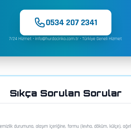
0534 207 2341
7/24 Hizmet •
info@hurdacinko.com.tr
• Türkiye Geneli Hizmet
Sıkça Sorulan Sorular
 temizlik durumuna, alaşım içeriğine, formu (levha, döküm, külçe), ağ