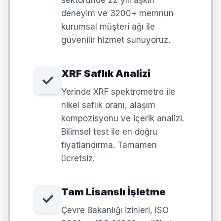
sektöründe 22 yılı aşkın
deneyim ve 3200+ memnun
kurumsal müşteri ağı ile
güvenilir hizmet sunuyoruz.
XRF Saflık Analizi
✓
Yerinde XRF spektrometre ile
nikel saflık oranı, alaşım
kompozisyonu ve içerik analizi.
Bilimsel test ile en doğru
fiyatlandırma. Tamamen
ücretsiz.
Tam Lisanslı İşletme
✓
Çevre Bakanlığı izinleri, ISO