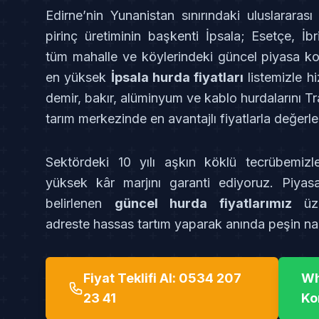
Edirne’nin Yunanistan sınırındaki uluslararası 
pirinç üretiminin başkenti İpsala; Esetçe, İb
tüm mahalle ve köylerindeki güncel piyasa koş
en yüksek
İpsala hurda fiyatları
listemizle hi
demir, bakır, alüminyum ve kablo hurdalarını Tra
tarım merkezinde en avantajlı fiyatlarla değerle
Sektördeki 10 yılı aşkın köklü tecrübemizl
yüksek kâr marjını garanti ediyoruz. Piyasa
belirlenen
güncel hurda fiyatlarımız
üze
adreste hassas tartım yaparak anında peşin na
Fiyat Teklifi Al: 0534 207
Wh
23 41
Ko