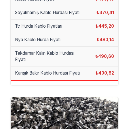
Soyulmamış Kablo Hurdası Fiyatı
₺370,41
Ttr Hurda Kablo Fiyatları
₺445,20
Nya Kablo Hurda Fiyatı
₺480,14
Tekdamar Kalın Kablo Hurdası
₺490,60
Fiyatı
Karışık Bakır Kablo Hurdası Fiyatı
₺400,82