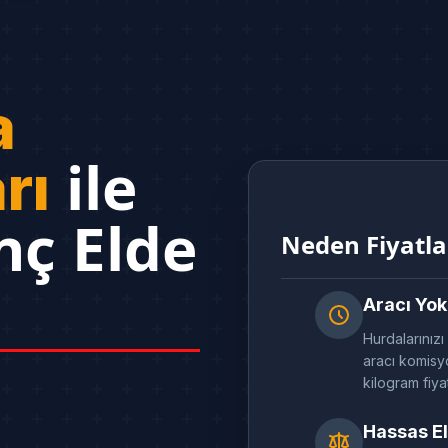
a
ile
rı
nç Elde
Neden Fiyatl
Aracı Yok
Hurdalarınızı
aracı komisyo
kilogram fiya
Hassas El