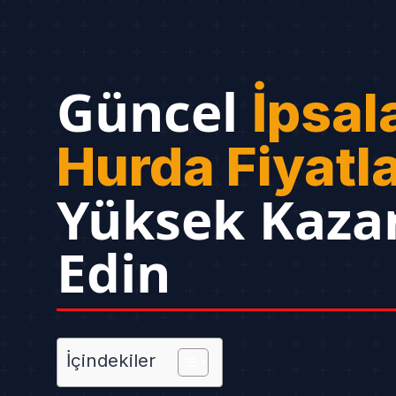
Güncel
İpsal
Hurda Fiyatla
Yüksek Kaza
Edin
İçindekiler