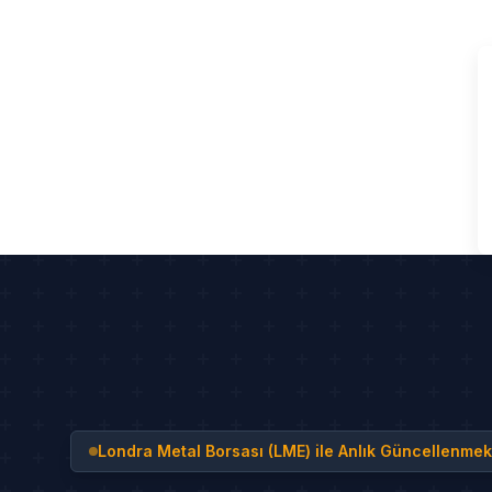
Skip
to
content
Londra Metal Borsası (LME) ile Anlık Güncellenmek