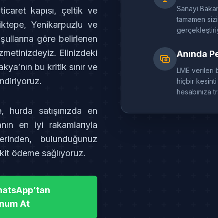
Sanayi Bakanlı
ticaret kapısı, çeltik ve
tamamen sizin
riktepe, Yenikarpuzlu ve
gerçekleştiri
ullarına göre belirlenen
zmetinizdeyiz. Elinizdeki
Anında P
kya’nın bu kritik sınır ve
LME verileri 
ndiriyoruz.
hiçbir kesin
hesabınıza t
e, hurda satışınızda en
nın en iyi rakamlarıyla
rinden, bulunduğunuz
kit ödeme sağlıyoruz.
atsApp’tan
num At