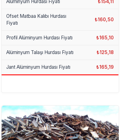
Alüminyum Hurdası Fiyatı
₺154,11
Ofset Matbaa Kalıbı Hurdası
₺160,50
Fiyatı
Profil Alüminyum Hurdası Fiyatı
₺165,10
Alüminyum Talaşı Hurdası Fiyatı
₺125,18
Jant Alüminyum Hurdası Fiyatı
₺165,19