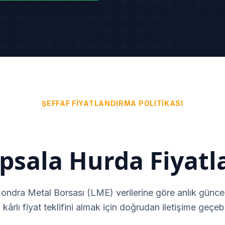
ŞEFFAF FIYATLANDIRMA POLITIKASI
psala Hurda Fiyatla
Londra Metal Borsası (LME) verilerine göre anlık güncel
kârlı fiyat teklifini almak için doğrudan iletişime geçebil