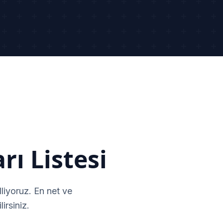
rı Listesi
liyoruz. En net ve
irsiniz.