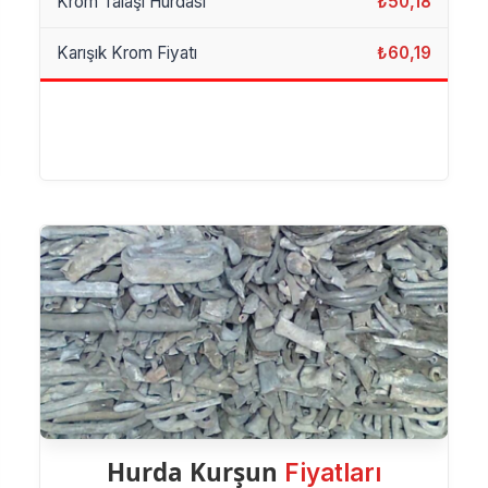
Krom Talaşı Hurdası
₺50,18
Karışık Krom Fiyatı
₺60,19
Hurda Kurşun
Fiyatları