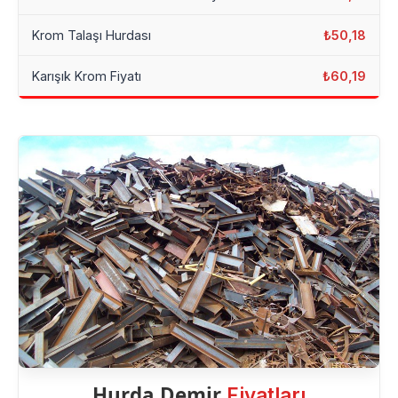
Krom Talaşı Hurdası
₺50,18
Karışık Krom Fiyatı
₺60,19
Hurda Demir
Fiyatları