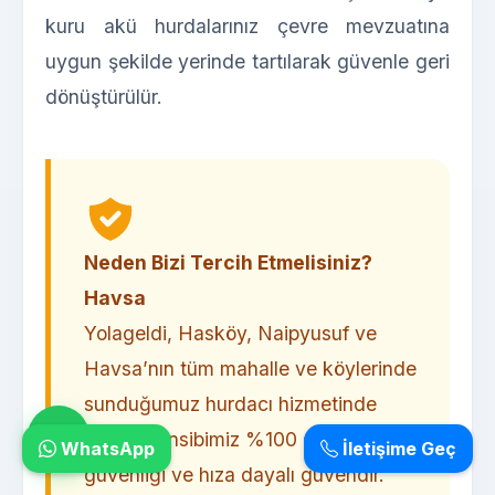
kuru akü hurdalarınız çevre mevzuatına
uygun şekilde yerinde tartılarak güvenle geri
dönüştürülür.
Neden Bizi Tercih Etmelisiniz?
Havsa
Yolageldi, Hasköy, Naipyusuf ve
Havsa’nın tüm mahalle ve köylerinde
sunduğumuz hurdacı hizmetinde
temel prensibimiz %100 şeffaflık, iş
WhatsApp
İletişime Geç
güvenliği ve hıza dayalı güvendir.