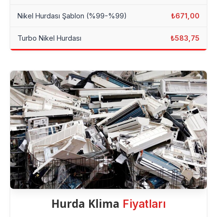
Nikel Hurdası Şablon (%99-%99)
₺671,00
Turbo Nikel Hurdası
₺583,75
Hurda Klima
Fiyatları