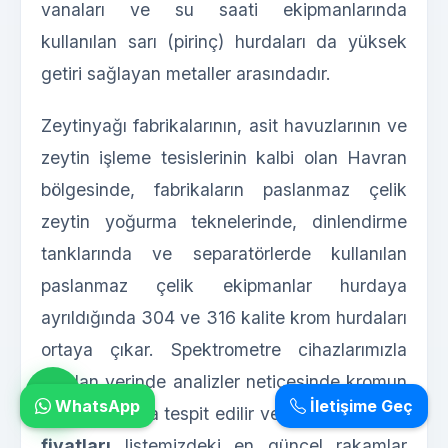
vanaları ve su saati ekipmanlarında
kullanılan sarı (pirinç) hurdaları da yüksek
getiri sağlayan metaller arasındadır.
Zeytinyağı fabrikalarının, asit havuzlarının ve
zeytin işleme tesislerinin kalbi olan Havran
bölgesinde, fabrikaların paslanmaz çelik
zeytin yoğurma teknelerinde, dinlendirme
tanklarında ve separatörlerde kullanılan
paslanmaz çelik ekipmanlar hurdaya
ayrıldığında 304 ve 316 kalite krom hurdaları
ortaya çıkar. Spektrometre cihazlarımızla
yapılan yerinde analizler neticesinde kromun
WhatsApp
İletişime Geç
kalitesi anında tespit edilir ve
Havran hurda
fiyatları
listemizdeki en güncel rakamlar