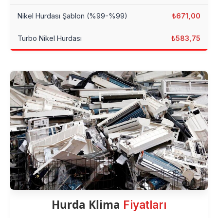
Nikel Hurdası Şablon (%99-%99)
₺671,00
Turbo Nikel Hurdası
₺583,75
Hurda Klima
Fiyatları