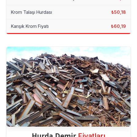
Krom Talaşı Hurdası
₺50,18
Karışık Krom Fiyatı
₺60,19
Hurda Demir
Fiyatları