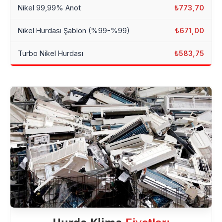
Nikel 99,99% Anot
₺773,70
Nikel Hurdası Şablon (%99-%99)
₺671,00
Turbo Nikel Hurdası
₺583,75