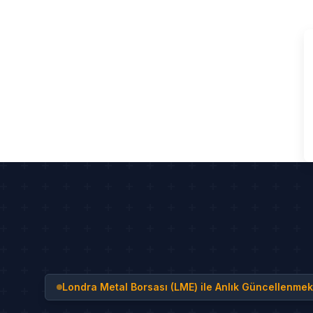
Skip
to
content
Londra Metal Borsası (LME) ile Anlık Güncellenmek