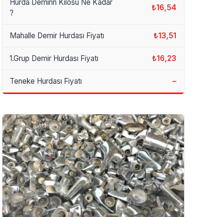
Hurda Demirin Kilosu Ne Kadar
₺16,54
?
Mahalle Demir Hurdası Fiyatı
₺13,51
1.Grup Demir Hurdası Fiyatı
₺16,23
Teneke Hurdası Fiyatı
–