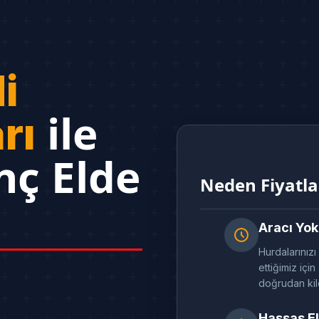
i
ile
rı
nç Elde
Neden Fiyatl
Aracı Yok
Hurdalarınız
ettiğimiz içi
doğrudan kilo
Hassas El