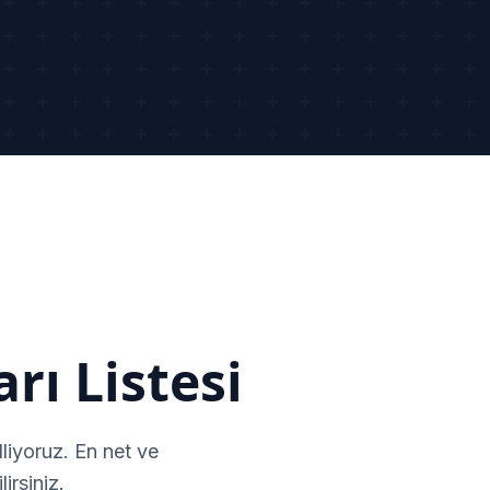
rı Listesi
liyoruz. En net ve
irsiniz.