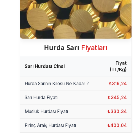
Hurda Sarı
Fiyatları
Fiyat
Sarı Hurdası Cinsi
(TL/Kg)
Hurda Sarının Kilosu Ne Kadar ?
₺319,24
Sarı Hurda Fiyatı
₺345,24
Musluk Hurdası Fiyatı
₺330,34
Pirinç Araiş Hurdası Fiyatı
₺400,04