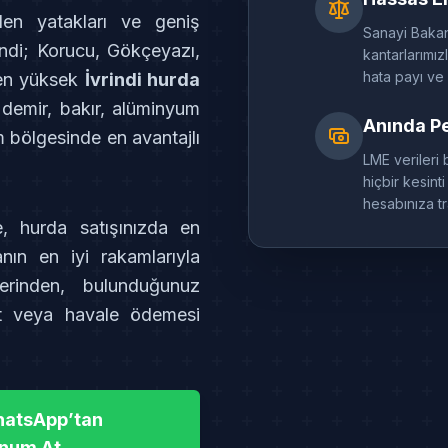
aden yatakları ve geniş
Sanayi Bakanlı
rindi; Korucu, Gökçeyazı,
kantarlarımız
hata payı ve 
 en yüksek
İvrindi hurda
i demir, bakır, alüminyum
Anında P
m bölgesinde en avantajlı
LME verileri 
hiçbir kesin
hesabınıza t
e, hurda satışınızda en
nın en iyi rakamlarıyla
rinden, bulunduğunuz
it veya havale ödemesi
atsApp’tan
num At