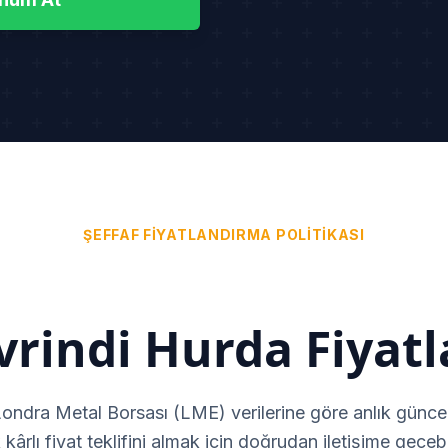
ŞEFFAF FIYATLANDIRMA POLITIKASI
vrindi Hurda Fiyatla
Londra Metal Borsası (LME) verilerine göre anlık güncel
kârlı fiyat teklifini almak için doğrudan iletişime geçebil