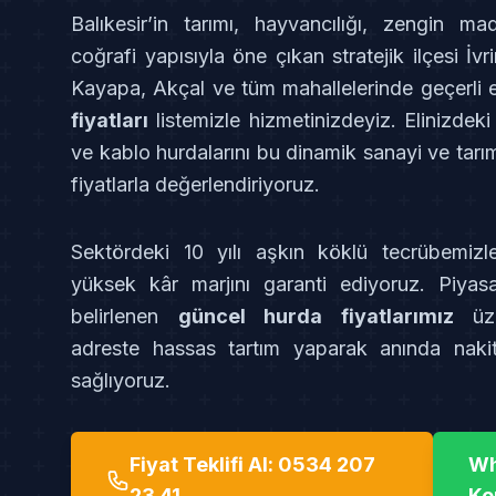
Balıkesir’in tarımı, hayvancılığı, zengin m
coğrafi yapısıyla öne çıkan stratejik ilçesi İv
Kayapa, Akçal ve tüm mahallelerinde geçerli
fiyatları
listemizle hizmetinizdeyiz. Elinizdek
ve kablo hurdalarını bu dinamik sanayi ve tarı
fiyatlarla değerlendiriyoruz.
Sektördeki 10 yılı aşkın köklü tecrübemizl
yüksek kâr marjını garanti ediyoruz. Piyasa
belirlenen
güncel hurda fiyatlarımız
üze
adreste hassas tartım yaparak anında nak
sağlıyoruz.
Fiyat Teklifi Al: 0534 207
Wh
23 41
Ko