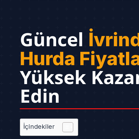
Güncel
İvrind
Hurda Fiyatla
Yüksek Kaza
Edin
İçindekiler