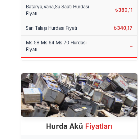
Batarya,Vana,Su Saati Hurdası
₺380,11
Fiyatı
Sarı Talaşı Hurdası Fiyatı
₺340,17
Ms 58 Ms 64 Ms 70 Hurdası
–
Fiyatı
Hurda Akü
Fiyatları