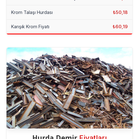
Krom Talaşı Hurdası
₺50,18
Karışık Krom Fiyatı
₺60,19
Hurda Demir
Fiyatları