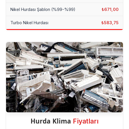
Nikel Hurdası Şablon (%99-%99)
₺671,00
Turbo Nikel Hurdası
₺583,75
Hurda Klima
Fiyatları