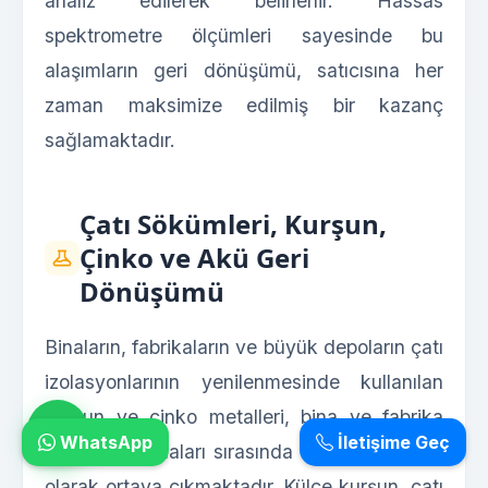
analiz edilerek belirlenir. Hassas
spektrometre ölçümleri sayesinde bu
alaşımların geri dönüşümü, satıcısına her
zaman maksimize edilmiş bir kazanç
sağlamaktadır.
Çatı Sökümleri, Kurşun,
Çinko ve Akü Geri
Dönüşümü
Binaların, fabrikaların ve büyük depoların çatı
izolasyonlarının yenilenmesinde kullanılan
kurşun ve çinko metalleri, bina ve fabrika
WhatsApp
İletişime Geç
söküm çalışmaları sırasında değerli hurdalar
olarak ortaya çıkmaktadır. Külçe kurşun, çatı