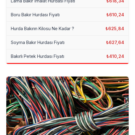
Lama Bakır İmalat Hurdası Fiyatı
₺618,34
Boru Bakır Hurdası Fiyatı
₺610,24
Hurda Bakırın Kilosu Ne Kadar ?
₺625,84
Soyma Bakır Hurdası Fiyatı
₺627,64
Bakırlı Petek Hurdası Fiyatı
₺410,24