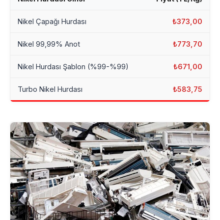
Nikel Çapağı Hurdası
₺373,00
Nikel 99,99% Anot
₺773,70
Nikel Hurdası Şablon (%99-%99)
₺671,00
Turbo Nikel Hurdası
₺583,75