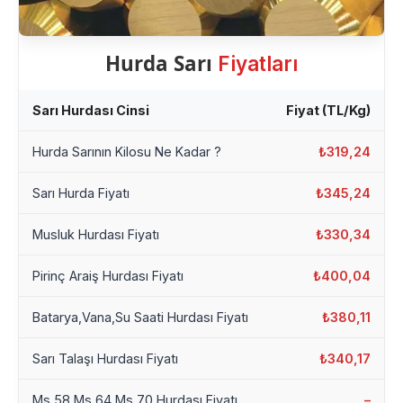
Hurda Sarı
Fiyatları
Sarı Hurdası Cinsi
Fiyat (TL/Kg)
Hurda Sarının Kilosu Ne Kadar ?
₺319,24
Sarı Hurda Fiyatı
₺345,24
Musluk Hurdası Fiyatı
₺330,34
Pirinç Araiş Hurdası Fiyatı
₺400,04
Batarya,Vana,Su Saati Hurdası Fiyatı
₺380,11
Sarı Talaşı Hurdası Fiyatı
₺340,17
Ms 58 Ms 64 Ms 70 Hurdası Fiyatı
–