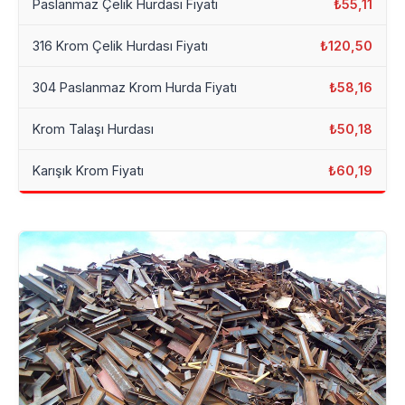
Paslanmaz Çelik Hurdası Fiyatı
₺55,11
316 Krom Çelik Hurdası Fiyatı
₺120,50
304 Paslanmaz Krom Hurda Fiyatı
₺58,16
Krom Talaşı Hurdası
₺50,18
Karışık Krom Fiyatı
₺60,19