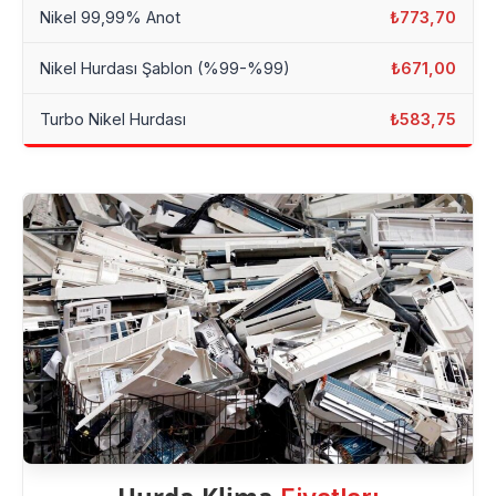
Nikel 99,99% Anot
₺773,70
Nikel Hurdası Şablon (%99-%99)
₺671,00
Turbo Nikel Hurdası
₺583,75