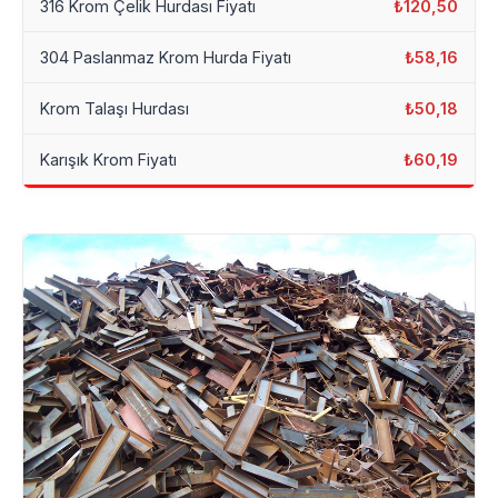
316 Krom Çelik Hurdası Fiyatı
₺120,50
304 Paslanmaz Krom Hurda Fiyatı
₺58,16
Krom Talaşı Hurdası
₺50,18
Karışık Krom Fiyatı
₺60,19