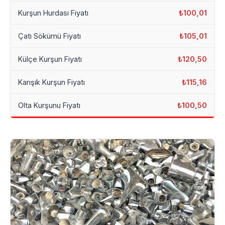
Kurşun Hurdası Fiyatı
₺100,01
Çatı Sökümü Fiyatı
₺105,01
Külçe Kurşun Fiyatı
₺120,50
Karışık Kurşun Fiyatı
₺115,16
Olta Kurşunu Fiyatı
₺100,50