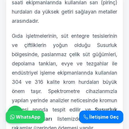
saati ekipmanlarında kullanılan sarı (pirinç)
hurdaları da yüksek getiri sağlayan metaller
arasındadır.
Gıda işletmelerinin, süt entegre tesislerinin
ve çiftliklerin yoğun olduğu Susurluk
bölgesinde, paslanmaz çelik süt güğümleri,
depolama tankları, evye ve tezgahlar ile
endüstriyel işleme ekipmanlarında kullanılan
304 ve 316 kalite krom hurdaları büyük
önem taşır. Spektrometre cihazlarımızla
yapılan yerinde analizler neticesinde kromun
kalitesi anında tespit edilir ve
Susurluk
WhatsApp
İletişime Geç
hurda fiyatları
listemizdeki en güncel
rakamlar üzerinden ödemesi yapılır.