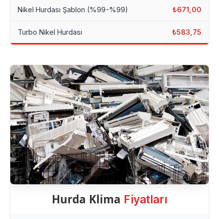
Nikel Hurdası Şablon (%99-%99)
₺671,00
Turbo Nikel Hurdası
₺583,75
Hurda Klima
Fiyatları