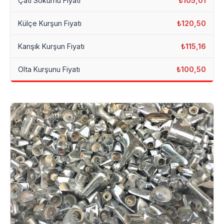
Çatı Sökümü Fiyatı
₺105,01
Külçe Kurşun Fiyatı
₺120,50
Karışık Kurşun Fiyatı
₺115,16
Olta Kurşunu Fiyatı
₺100,50