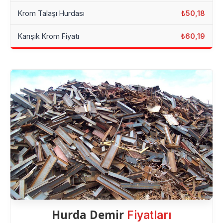
Krom Talaşı Hurdası
₺50,18
Karışık Krom Fiyatı
₺60,19
Hurda Demir
Fiyatları