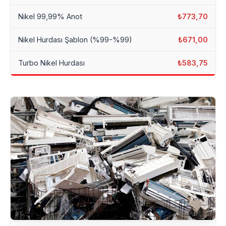
Nikel 99,99% Anot
₺773,70
Nikel Hurdası Şablon (%99-%99)
₺671,00
Turbo Nikel Hurdası
₺583,75