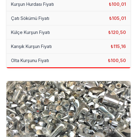
Kurşun Hurdası Fiyatı
₺100,01
Çatı Sökümü Fiyatı
₺105,01
Külçe Kurşun Fiyatı
₺120,50
Karışık Kurşun Fiyatı
₺115,16
Olta Kurşunu Fiyatı
₺100,50