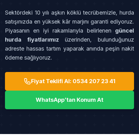
Sektördeki 10 yılı aşkın köklü tecrübemizle, hurda
satışınızda en yüksek kâr marjını garanti ediyoruz.
Piyasanın en iyi rakamlarıyla belirlenen
güncel
hurda fiyatlarımız
üzerinden, bulunduğunuz
adreste hassas tartım yaparak anında peşin nakit
ödeme sağlıyoruz.
Fiyat Teklifi Al: 0534 207 23 41
WhatsApp’tan Konum At