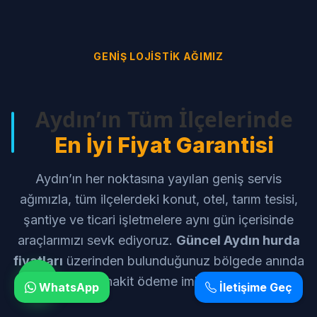
GENIŞ LOJISTIK AĞIMIZ
Aydın’ın Tüm İlçelerinde
En İyi Fiyat Garantisi
Aydın’ın her noktasına yayılan geniş servis
ağımızla, tüm ilçelerdeki konut, otel, tarım tesisi,
şantiye ve ticari işletmelere aynı gün içerisinde
araçlarımızı sevk ediyoruz.
Güncel Aydın hurda
fiyatları
üzerinden bulunduğunuz bölgede anında
ekspertiz ve nakit ödeme imkanı sunuyoruz.
WhatsApp
İletişime Geç