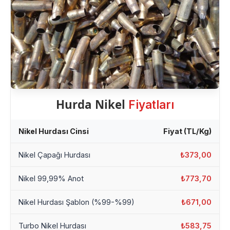
Hurda Nikel
Fiyatları
Nikel Hurdası Cinsi
Fiyat (TL/Kg)
Nikel Çapağı Hurdası
₺373,00
Nikel 99,99% Anot
₺773,70
Nikel Hurdası Şablon (%99-%99)
₺671,00
Turbo Nikel Hurdası
₺583,75