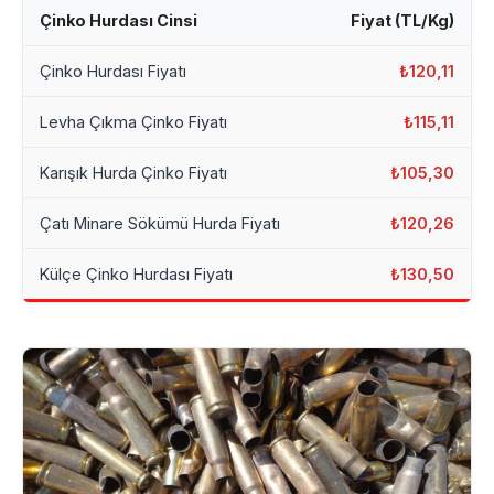
Çinko Hurdası Cinsi
Fiyat (TL/Kg)
Çinko Hurdası Fiyatı
₺120,11
Levha Çıkma Çinko Fiyatı
₺115,11
Karışık Hurda Çinko Fiyatı
₺105,30
Çatı Minare Sökümü Hurda Fiyatı
₺120,26
Külçe Çinko Hurdası Fiyatı
₺130,50